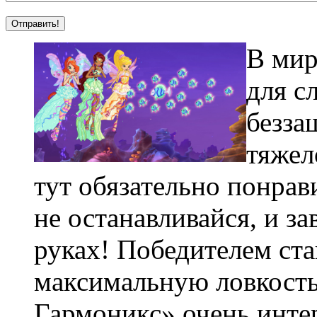
В мир
для с
безза
тяжел
тут обязательно понрав
не останавливайся, и за
руках! Победителем стан
максимальную ловкость
Гармоникс» очень интер