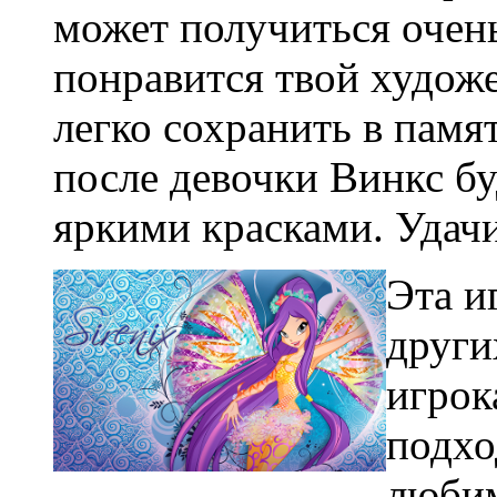
может получиться очень
понравится твой худож
легко сохранить в памя
после девочки Винкс б
яркими красками. Удачи
Эта и
други
игрок
подхо
любим