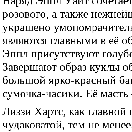
Наряд Эппл Уайт сочетает
розового, а также нежней
украшено умопомрачитель
являются главными в её об
Эппл присутствуют голубо
Завершают образ куклы об
большой ярко-красный бан
сумочка-часики. Её масть
Лиззи Хартс, как главной 
чудаковатой, тем не менее