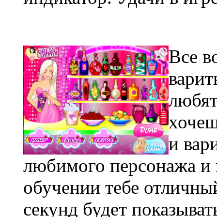
Все в
варит
любят
хочеш
и вар
любимого персонажа и 
обучении тебе отличный
секунд будет показыват