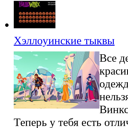
Хэллоуинские тыквы
Все д
краси
одежд
нельз
Винкс
Теперь у тебя есть отл