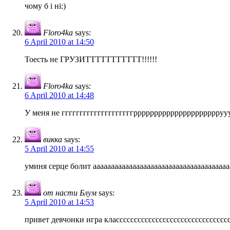
чому б і ні:)
Floro4ka
says:
6 April 2010 at 14:50
Тоесть не ГРУЗИТТТТТТТТТТТ!!!!!!
Floro4ka
says:
6 April 2010 at 14:48
У меня не ггггггггггггггггггггррррррррррррррррррррруууууу
викка
says:
5 April 2010 at 14:55
уминя серце болит аааааааааааааааааааааааааааааааааааааа
от насти Блум
says:
5 April 2010 at 14:53
привет девчонки игра класссссссссссссссссссссссссссссссс