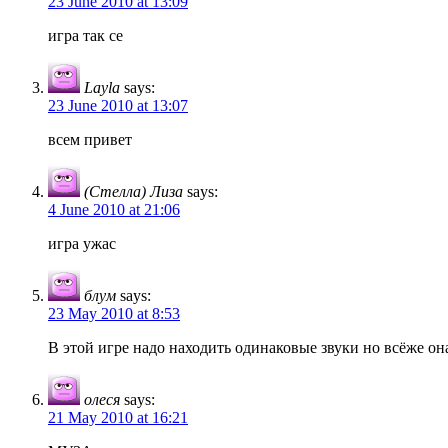
23 June 2010 at 13:09
игра так се
Layla
says:
23 June 2010 at 13:07
всем привет
(Стелла) Лиза
says:
4 June 2010 at 21:06
игра ужас
блум
says:
23 May 2010 at 8:53
В этой игре надо находить одинаковые звуки но всёже он
олеся
says:
21 May 2010 at 16:21