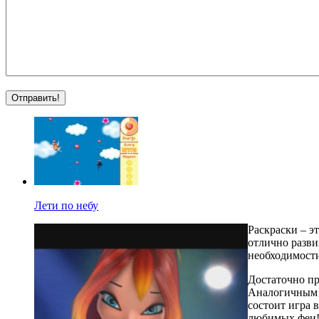
Лети по небу
Раскраски – э
отлично разви
необходимости
Достаточно пр
Аналогичным о
состоит игра в
любимых феи