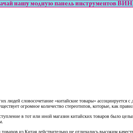
гих людей словосочетание «китайские товары» ассоциируется с д
ществует огромное количество стереотипов, которые, как прави
оступление в тот или иной магазин китайских товаров было цел
м.
 товаров из Китая действительно не отличались высоким качест