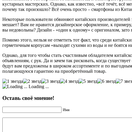
кустарных мастерских. Однако, как известно, «всё течёт, всё м
почему так произошло? Всё очень просто – смартфоны из Китая
Некоторые пользователи обвиняют китайских производителей э
мешает? Вам не нравится дизайнерское оформление, к примеру
вы недовольны? Дизайн - «один к одному» с оригиналом, зато 
Помимо этого, нельзя не отметить тот факт, что среди китайс
герметичным корпусам «выходят сухими из воды и не боятся н
Однако, для того чтобы стать счастливым обладателем китайск
объявлениям, с рук. Да и зачем так рисковать, когда существу
будут вам предложены в широком ассортименте и по выгодным
полагающуюся гарантию на приобретённый товар.
Loading ...
Оставь своё мнение!
Имя