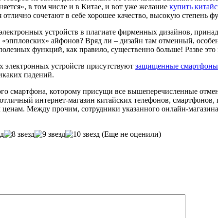
еняется», в том числе и в Китае, и вот уже желание
купить китай
 отлично сочетают в себе хорошее качество, высокую степень фу
лектронных устройств в плагиате фирменных дизайнов, принадле
, «эппловских» айфонов? Вряд ли – дизайн там отменный, особе
полезных функций, как правило, существенно больше! Разве это
ких электронных устройств присутствуют
защищенные смартфоны D
икаких падений.
ого смартфона, которому присущи все вышеперечисленные отменн
ет отличный интернет-магазин китайских телефонов, смартфонов,
 ценам. Между прочим, сотрудники указанного онлайн-магазина
(Еще не оценили)