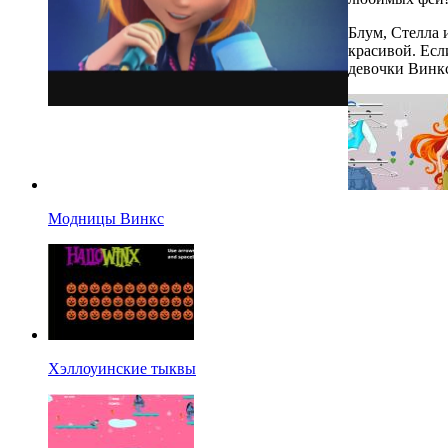
Блум, Стелла 
красивой. Есл
девочки Винкс
Модницы Винкс
Хэллоуинские тыквы