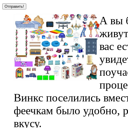
А вы 
живут
вас е
увиде
поуча
проце
Винкс поселились вмес
феечкам было удобно, р
вкусу.