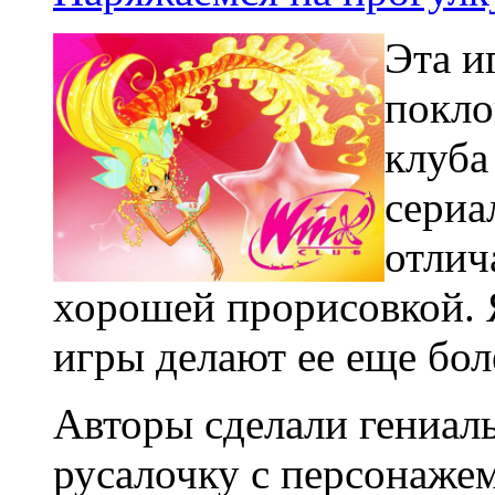
Эта и
покло
клуба
сериа
отлич
хорошей прорисовкой. 
игры делают ее еще бол
Авторы сделали гениал
русалочку с персонажем