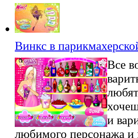
Винкс в парикмахерско
Все в
варит
любят
хочеш
и вар
любимого персонажа и 