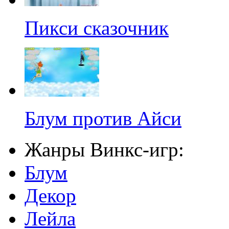
Пикси сказочник
Блум против Айси
Жанры Винкс-игр:
Блум
Декор
Лейла