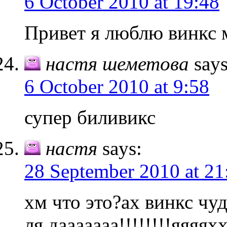
6 October 2010 at 19:48
Привет я люблю винкс м
настя шеметова
says
6 October 2010 at 9:58
супер биливикс
настя
says:
28 September 2010 at 21
хм что это?ах винкс чуди
ля,дааааааа!!!!!!!!яяяях