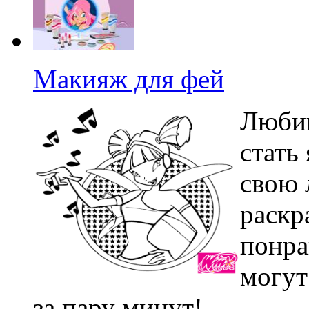
Макияж для фей
Любиш
стать
свою
раскр
понра
могут
за пару минут!