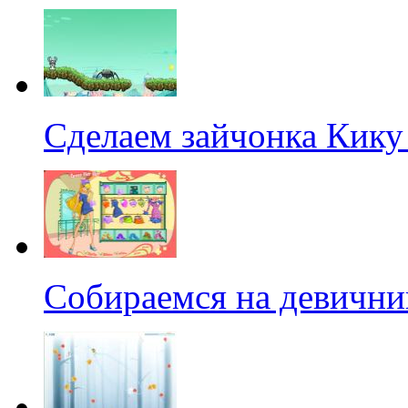
Сделаем зайчонка Кику
Собираемся на девични