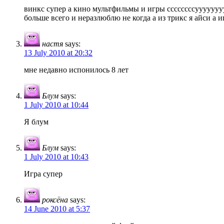
винкс супер а кино мультфильмы и игры ссссссссууууууу
больше всего и неразлюблю не когда а из трикс я айси а 
настя
says:
13 July 2010 at 20:32
мне недавно испонилось 8 лет
Блум
says:
1 July 2010 at 10:44
Я блум
Блум
says:
1 July 2010 at 10:43
Игра супер
роксёна
says:
14 June 2010 at 5:37