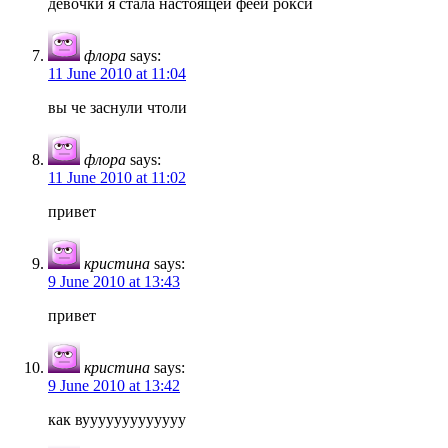
девочки я стала настоящей феей рокси
флора
says:
11 June 2010 at 11:04
вы че заснули чтоли
флора
says:
11 June 2010 at 11:02
привет
кристина
says:
9 June 2010 at 13:43
привет
кристина
says:
9 June 2010 at 13:42
как вууууууууууууу