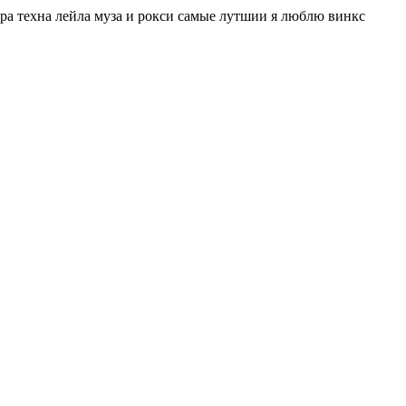
ра техна лейла муза и рокси самые лутшии я люблю винкс