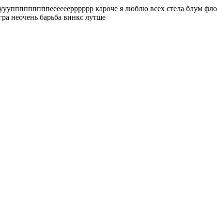
ууупппппппппеееееерррррр кароче я люблю всех стела блум фло
игра неочень барьба винкс лутше