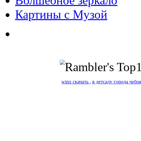
Волшебное зеркало
Картины с Музой
winx скачать
,
в детсаду города чебо