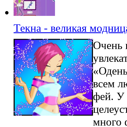
Текна - великая модниц
Очень 
увлека
«Одень
всем л
фей. У
целеус
много 