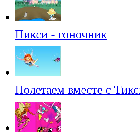
Пикси - гоночник
Полетаем вместе с Тикс