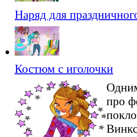
Наряд для праздничног
Костюм с иголочки
Одним
про ф
покло
Винкс