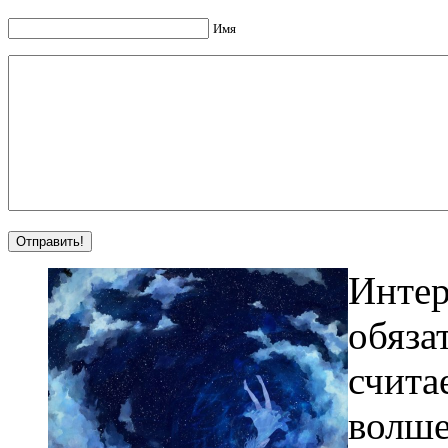
Имя
Интер
обяза
счита
волше