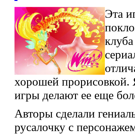
Эта и
покло
клуба
сериа
отлич
хорошей прорисовкой. 
игры делают ее еще бол
Авторы сделали гениал
русалочку с персонажем