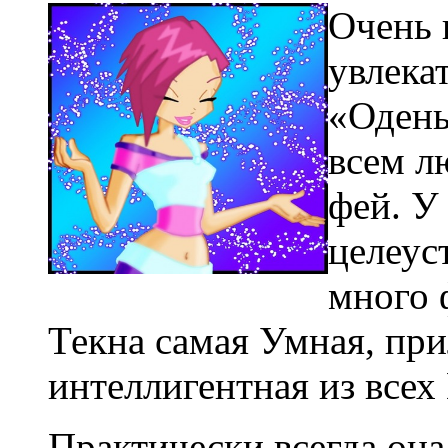
Очень 
увлека
«Одень
всем л
фей. У
целеус
много 
Текна самая Умная, пр
интеллигентная из всех
Практически всегда она