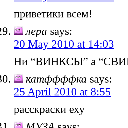
приветики всем!
лера
says:
20 May 2010 at 14:03
Ни “ВИНКСЫ” а “СВ
катффффка
says:
25 April 2010 at 8:55
расскраски еху
МУЗА
says: