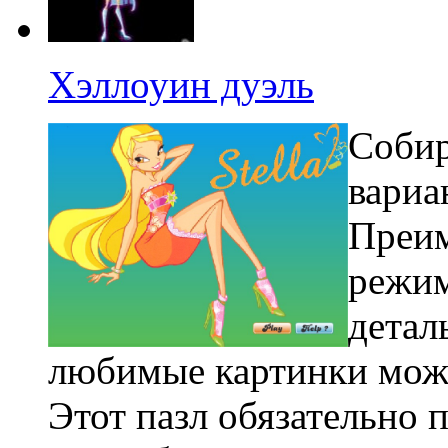
Хэллоуин дуэль
Собир
вариа
Преим
режим
детал
любимые картинки можн
Этот пазл обязательно 