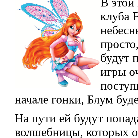
В этой
клуба 
небесны
просто,
будут 
игры оч
поступ
начале гонки, Блум буде
На пути ей будут попад
волшебницы, которых он