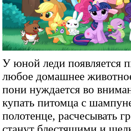
У юной леди появляется п
любое домашнее животное,
пони нуждается во вниман
купать питомца с шампуне
полотенце, расчесывать гр
станут блестящими и шелк