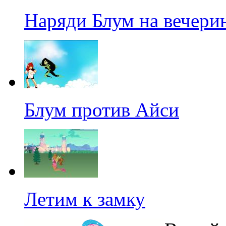
Наряди Блум на вечери
Блум против Айси
Летим к замку