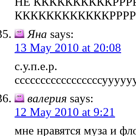
НЕ ККККККККККРРРР
ККККККККККККРРРРР
Яна
says:
13 May 2010 at 20:08
с.у.п.е.р.
сссссссссссссссссуууу
валерия
says:
12 May 2010 at 9:21
мне нравятся муза и фло