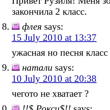
Привет Рузиля! Меня зо
закончила 2 класс.
флея
says:
15 July 2010 at 13:37
ужасная но песня класс
натали
says:
10 July 2010 at 20:38
чегото не хватает ?
!!$ Рокси$!!
says: