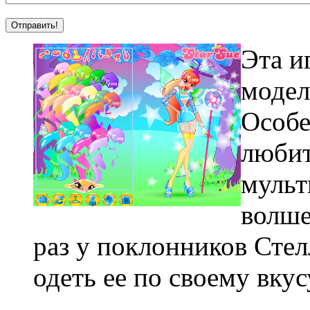
Эта и
модел
Особе
любит
мульт
волше
раз у поклонников Сте
одеть ее по своему вкус