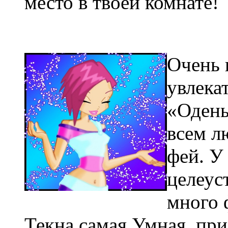
место в твоей комнате!
Очень 
увлека
«Одень
всем л
фей. У
целеус
много 
Текна самая Умная, пр