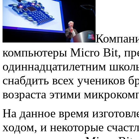
Компани
компьютеры Micro Bit, п
одиннадцатилетним школь
снабдить всех учеников б
возраста этими микроком
На данное время изготовл
ходом, и некоторые счаст