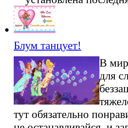
Блум танцует!
В мир
для с
безза
тяжел
тут обязательно понрав
не останавливайся, и за