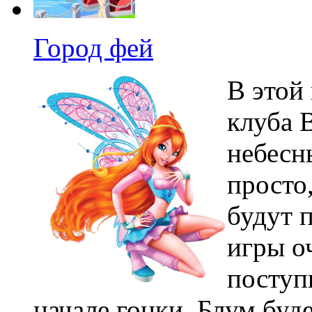
Город фей
В этой
клуба 
небесны
просто,
будут 
игры оч
поступ
начале гонки, Блум буде