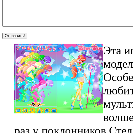
Эта и
модел
Особе
любит
мульт
волше
раз у поклонников Сте