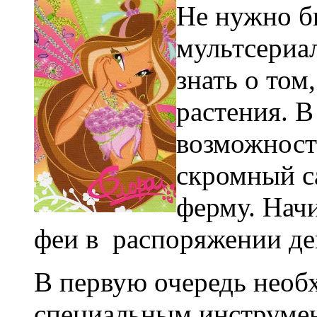
Не нужно б
мультсериа
знать о том
растения. В 
возможност
скромный с
ферму. Начи
феи в распоряжении дев
В первую очередь необ
специальным инструмен