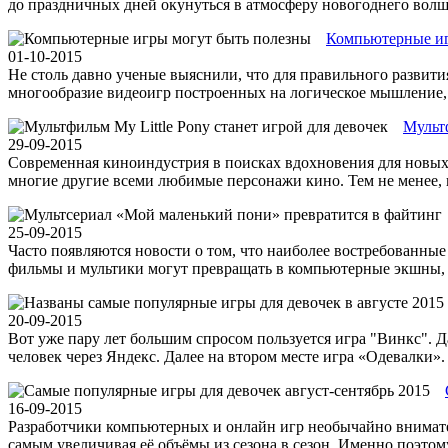
до праздничных дней окунуться в атмосферу новогоднего волшеб
Компьютерные иг
01-10-2015
Не столь давно ученые выяснили, что для правильного развити
многообразие видеоигр построенных на логическое мышление, 
Мультф
29-09-2015
Современная киноиндустрия в поисках вдохновения для новых
многие другие всеми любимые персонажи кино. Тем не менее, и
25-09-2015
Часто появляются новости о том, что наиболее востребованные
фильмы и мультики могут превращать в компьютерные экшны, а
20-09-2015
Вот уже пару лет большим спросом пользуется игра "Винкс". Д
человек через Яндекс. Далее на втором месте игра «Одевалки». З
16-09-2015
Разработчики компьютерных и онлайн игр необычайно внимател
самым увеличивая её объёмы из сезона в сезон. Именно поэтом