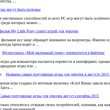
ства, ...
ры могут быть полезны
я умственных способностей из всех PC-игр могут быть особенно
среди которых можно ...
ильм My Little Pony станет игрой для девочек
 фильмов все чаще обращает внимание на видеоигры. Именно и
ногда происходит и ...
Мультсериал «Мой маленький пони» превратится в файтинг
 игры для компьютера пытаются перевести в киноформат, однако
ркадные игры или ...
Названы самые популярные игры для девочек в августе 2015 
анная игра создана по мотивам мультика «Клуб Винкс школа волш
десь ...
Самые популярные игры для девочек август-сентябрь 2015
ьно относятся к отзывам своих потребителей, понимая, как ва
у такой насыщенный ...