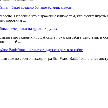
в Sims 4 было создано больше 92 млн. симов
ересно. Особенно это выражение близко тем, кто любит играть в
ьно коротким ...
айные вечеринки на древних рунах
рматы виртуальных игр EA опять показала себя в действии, и о
южета всё ...
Wars: Battlefront – бета-тест будет открыт в октябре
ая еще до своего выхода игра Star Wars: Battlefront, станет дос