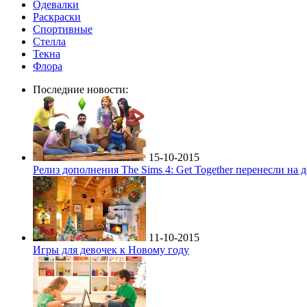
Одевалки
Раскраски
Спортивные
Стелла
Текна
Флора
Последние новости:
15-10-2015
Релиз дополнения The Sims 4: Get Together перенесли на 
11-10-2015
Игры для девочек к Новому году