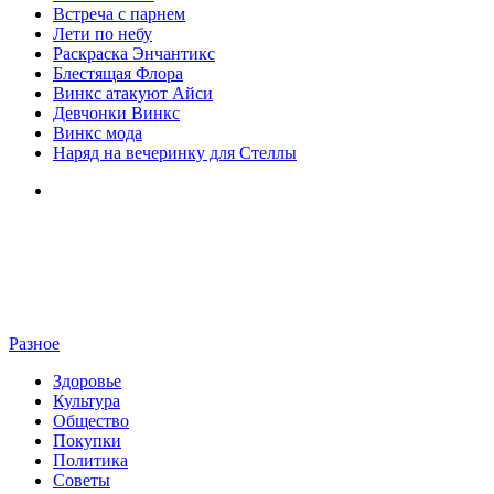
Встреча с парнем
Лети по небу
Раскраска Энчантикс
Блестящая Флора
Винкс атакуют Айси
Девчонки Винкс
Винкс мода
Наряд на вечеринку для Стеллы
Разное
Здоровье
Культура
Общество
Покупки
Политика
Советы