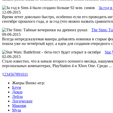
За год 
12-09-2015
Время летит довольно быстро, особенно если его проводить инт
сентябре прошлого года, и за год (что можно назвать сравнител
The Sims: Т
09-09-2015
Всегда непредсказуемая манера добавлять новинки в старые фо
пошла уже на четвёртый круг, а идеи для создания очередного с
Star 
02-09-2015
Стало известно, что в начале второго осеннего месяца, нашумевш
персональных компьютерах, PlayStation 4 и Xbox One. Среди ...
1
2
3
4
5
6
7
8
9
10
11
Жанры Винкс-игр:
Блум
Декор
Лейла
Логические
Макияж
Муза